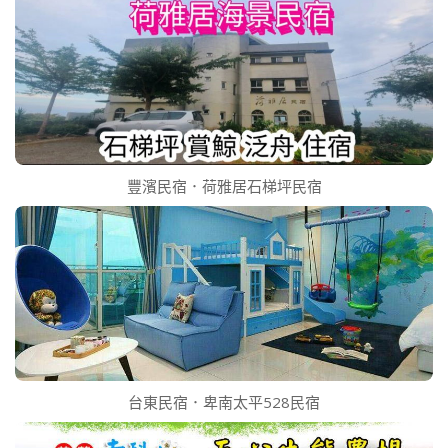
豐濱民宿．荷雅居石梯坪民宿
台東民宿．卑南太平528民宿