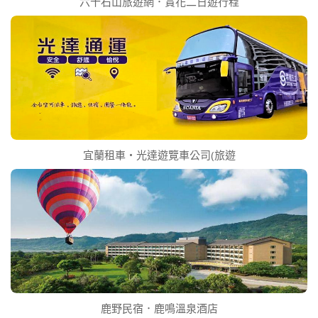
六十石山旅遊網．賞花二日遊行程
宜蘭租車‧光達遊覽車公司(旅遊
鹿野民宿．鹿鳴溫泉酒店