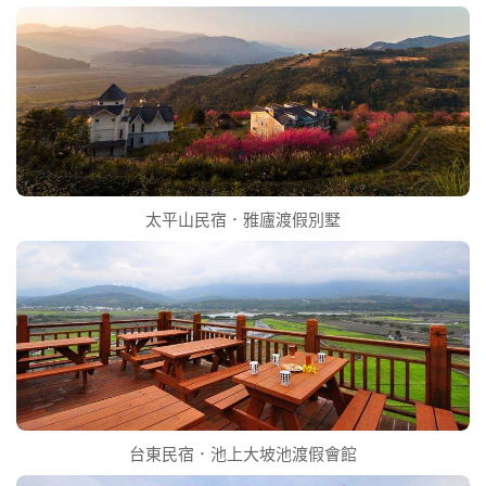
太平山民宿．雅廬渡假別墅
台東民宿．池上大坡池渡假會館