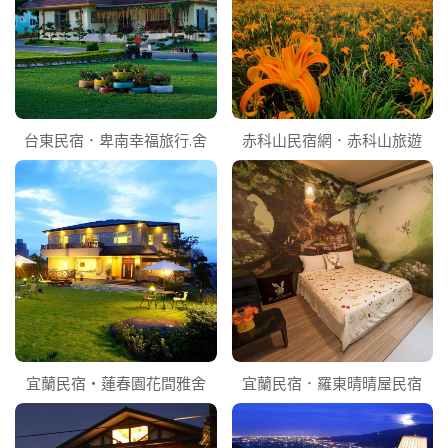
台東民宿．卑南幸福旅行.舍
赤科山民宿網．赤科山旅遊
宜蘭民宿‧蓮春園花間雅舍
宜蘭民宿．羅東晴晴屋民宿