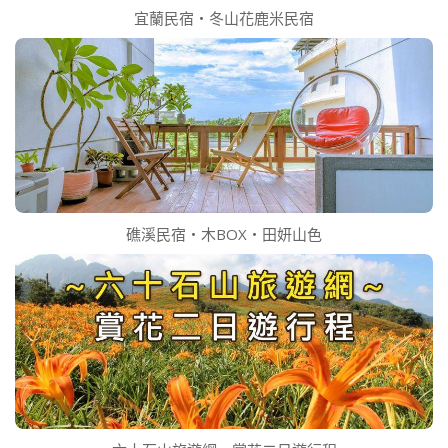
宜蘭民宿‧冬山花鹿米民宿
礁溪民宿‧木BOX‧田妍山色