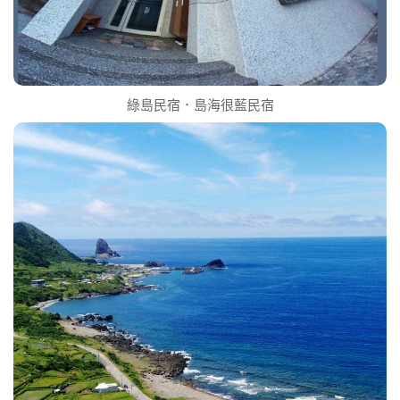
綠島民宿．島海很藍民宿