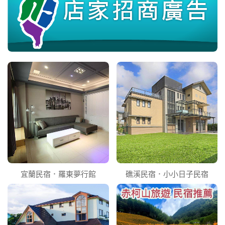
宜蘭民宿．羅東夢行館
礁溪民宿．小小日子民宿