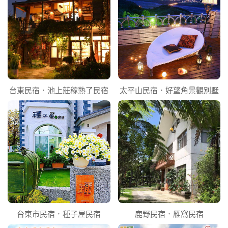
台東民宿．池上莊稼熟了民宿
太平山民宿．好望角景觀別墅
台東市民宿．種子屋民宿
鹿野民宿．雁窩民宿