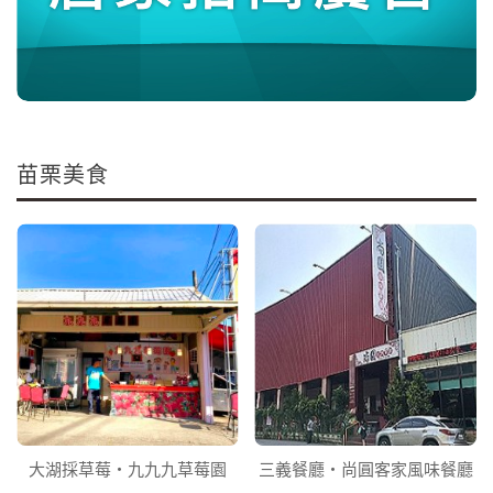
苗栗美食
大湖採草莓‧九九九草莓園
三義餐廳‧尚圓客家風味餐廳