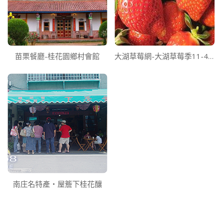
苗栗餐廳-桂花園鄉村會館
大湖草莓網-大湖草莓季11-4月
南庄名特產‧屋簷下桂花釀