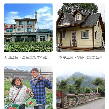
大湖草莓‧滿意高架牛奶蜜草莓農場
泰安草莓‧劉正男高冷草莓