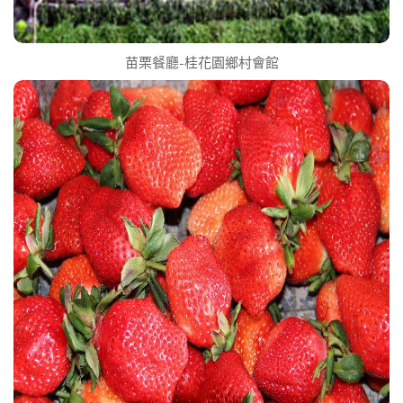
苗栗餐廳-桂花園鄉村會館