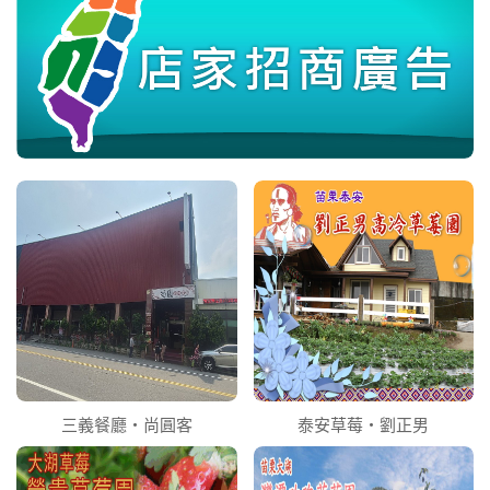
三義餐廳‧尚圓客
泰安草莓‧劉正男