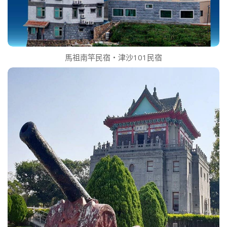
馬祖南竿民宿‧津沙101民宿