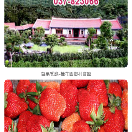
苗栗餐廳-桂花園鄉村會館