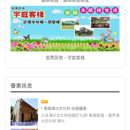
苗栗民宿‧宇庭客棧
優惠訊息
馬祖津沙文化村-住宿優惠-
入住津沙文化村住宿打九折! 馬祖民宿‧南竿津
沙文化村 津沙...