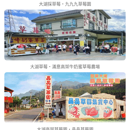
大湖採草莓‧九九九草莓園
大湖草莓‧滿意高架牛奶蜜草莓農場
大湖高架草莓園‧晶晶草莓園