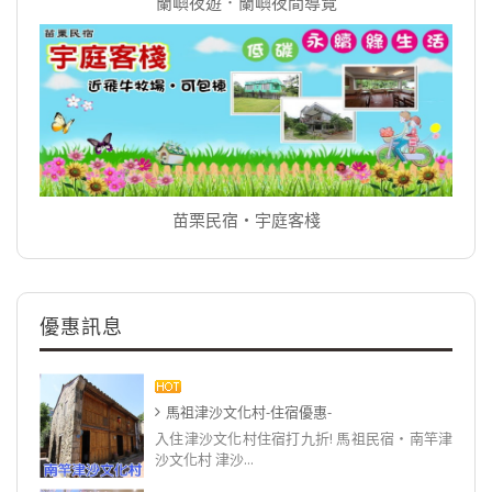
蘭嶼夜遊．蘭嶼夜間導覽
苗栗民宿‧宇庭客棧
優惠訊息
馬祖津沙文化村-住宿優惠-
入住津沙文化村住宿打九折! 馬祖民宿‧南竿津
沙文化村 津沙...