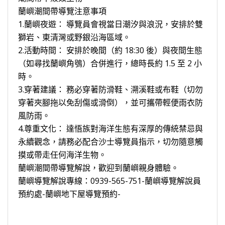
蘭嶼潮間帶導覽注意事項
1.蘭嶼夜遊： 導覽員會視當日潮汐與浪況，安排於雙
獅岩、東清灣或野銀沿海區域。
2.活動時間： 安排於晚間（約 18:30 後）與夜間生態
（如尋找蘭嶼角鴞）合併進行，總時長約 1.5 至 2 小
時。
3.穿著建議： 務必穿著防滑鞋、溯溪鞋或布鞋（切勿
穿著夾腳拖以免刮傷或滑倒），並可攜帶輕便雨衣防
風防雨。
4.尊重文化： 達悟族對海洋生態有深厚的傳統禁忌與
永續觀念，請務必配合沙士導覽員指示，切勿隨意觸
摸或帶走任何海洋生物。
蘭嶼潮間帶導覽解說，歡迎到蘭嶼親身體驗。
蘭嶼導覽解說專線：0939-565-751-蘭嶼導覽解說員
預約處-蘭嶼地下屋導覽預約-