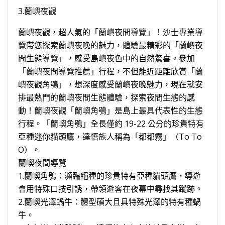
3.蘭嶼夜觀
蘭嶼夜觀，超人氣的「蘭嶼夜間導覽」！沙士專業導
覽帶您探索蘭嶼夜晚的魅力，體驗最精彩的「蘭嶼夜
間生態導覽」，感受島嶼夜色中的自然驚喜。參加
「蘭嶼夜間導覽推薦」行程，不但能近距離欣賞「蘭
嶼夜觀角鴞」，想深度感受蘭嶼夜晚魅力，現在就安
排最熱門的蘭嶼夜間生態體驗，探索夜間生態的感
動！蘭嶼夜觀「蘭嶼角鴞」是島上最具代表性的生態
行程。「蘭嶼角鴞」全長僅約 19-22 公分的珍貴特有
亞種迷你貓頭鷹，達悟族人稱為「都都霧」（To To
O）。
蘭嶼夜間導覽
1.蘭嶼角鴞：瀕臨絕種的珍貴特有亞種貓頭鷹，導遊
會用特殊口技引誘，帶領遊客在夜幕中尋找其蹤跡。
2.蘭嶼光澤蝸牛：體型碩大且具特殊光澤的特有種蝸
牛。