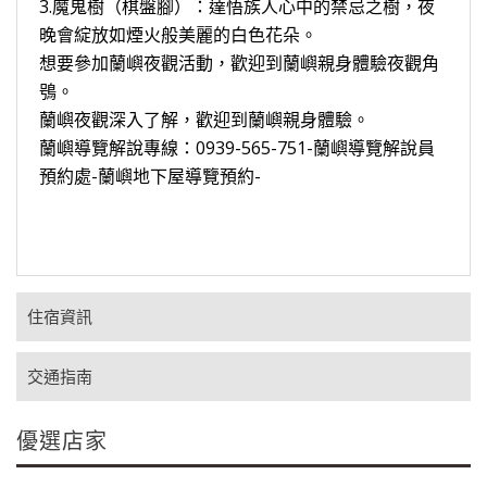
3.魔鬼樹（棋盤腳）：達悟族人心中的禁忌之樹，夜
晚會綻放如煙火般美麗的白色花朵。
想要參加蘭嶼夜觀活動，歡迎到蘭嶼親身體驗夜觀角
鴞。
蘭嶼夜觀深入了解，歡迎到蘭嶼親身體驗。
蘭嶼導覽解說專線：0939-565-751-蘭嶼導覽解說員
預約處-蘭嶼地下屋導覽預約-
住宿資訊
交通指南
優選店家