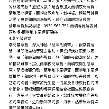
想要對蘭嶼達悟文化深度之旅，不妨告訴我，您預計
的旅遊天數？旅遊人數？是否想加入蘭嶼夜間導覽、
蘭嶼環島導覽、蘭嶼夜觀角鴞、划拼板舟體驗等付費
活動？需要蘭嶼環島解說，歡迎到蘭嶼親身體驗。
蘭嶼導覽解說專線：0939-565-751-蘭嶼導覽解說員
預約處-蘭嶼地下屋導覽預約-
4.潮間帶導覽
潮間帶導覽：深入神秘「蘭嶼潮間帶」，觀察寄居
蟹、潮間帶生物等豐富生態。專業解說搭配趣味互
動，讓「蘭嶼潮間帶導覽」與「蘭嶼夜觀潮間帶」更
加精彩難忘。提供蘭嶼夜間導覽，蘭嶼夜間生態導
覽，蘭嶼夜觀角鴞，蘭嶼地下屋導覽，蘭嶼地下屋導
覽推薦，蘭嶼地下屋導覽時間，蘭嶼拼板舟體驗。探
訪沿海礁岩，觀察發光生物、海星及各種夜行性海濱
小動物，蘭嶼潮間帶導覽通常結合夜間生態觀察進
行，專業沙士導覽員的帶領下，您能探索雙獅岩等知
名海岸岩礁，近距離認識海膽、海參、熱帶魚及特殊
潮間帶甲殼類生物。