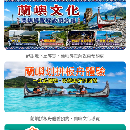
野銀地下屋導覽．蘭嶼導覽解說員預約處
蘭嶼拼板舟體驗預約．蘭嶼文化導覽