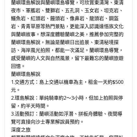
蘭嶼環島解說與蘭嶼環島導覽，可欣賞東清灣、東清
夜市、軍艦岩、雙獅岩、五孔洞、玉女岩、坦克岩、
鱷魚岩、紅頭岩、饅頭岩、像鼻岩、龍頭岩、鋼盔
岩、青青草原等熱門景點，更能深入認識達悟族文化
與蘭嶼故事。想深度體驗蘭嶼之美，推薦參加完整的
蘭嶼環島解說，無論是蘭嶼日出追景、東清秘境探
訪、海岸風光拍照，都能一次滿足。蘭嶼環島導覽，
感受蘭嶼的人文與自然風景，留下最難忘的蘭嶼旅遊
回憶。
蘭嶼環島解說
1.交通方式：島上交通以機車為主，租金一天約$500
元。
2.環島解說：單純騎車約2～3小時，但加上拍照與停
留，約半天時間。
3.活動預訂：蘭嶼活動如浮潛、拼板舟體驗、夜間導
覽可直接向沙士專業解說員預約。
深度之旅