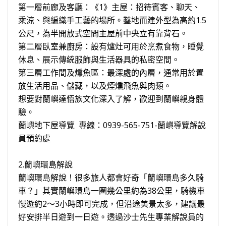
第一層前廊及客廳：《1》主屋：招待賓客、聊天、
乘涼、與編織手工藝的場所。鑿地而建外型為高約1.5
公尺，為半開放式空間主屋前中央立有靠背石。
第二層臥室兼廚房：設有爐灶可用於烹煮食物，睡覺
休息、展示傳統服飾與生活器具的私密空間。
第三層工作間及燻魚區：最深處的內層，通常用於置
放生活用品、儲藏，以及煙燻飛魚與肉類。
想要對蘭嶼達悟族文化深入了解，歡迎到蘭嶼親身體
驗。
蘭嶼地下屋導覽 專線：0939-565-751-蘭嶼導覽解說
員預約處
2.蘭嶼環島解說
蘭嶼環島解說！很多旅人都會好奇「蘭嶼環島多久騎
車？」其實蘭嶼環島一圈幾公里約為38公里，騎機車
慢遊約2～3小時即可完成，但沿途美景太多，建議最
好安排半日遊到一日遊。透過沙士先生專業解說員的